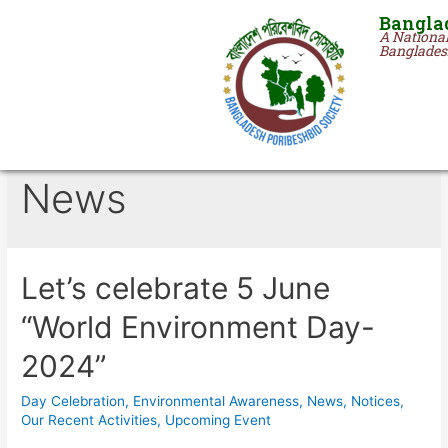
Banglad
A National
Banglade
News
Let’s celebrate 5 June
“World Environment Day-
2024”
Day Celebration
,
Environmental Awareness
,
News
,
Notices
,
Our Recent Activities
,
Upcoming Event